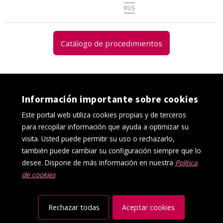
de
.
.
en
mediante
Tribunal
Universidad
Compensación
Valladolid
Acceso
Acceso
la
Usuario
de
de
.
.
mediante
mediante
Universidad
y
Compensación
Valladolid
Acceso
Acceso
certificado
Usuario
de
password
.
.
mediante
mediante
digital
y
Valladolid
Catálogo de procedimientos
Acceso
Acceso
clave
certificado
password
.
mediante
mediante
digital
Acceso
RUS
clave
mediante
(Registro
RUS
Unificado
(Registro
de
Información importante sobre cookies
Unificado
Solicitantes)
de
Inactivo
Este portal web utiliza cookies propias y de terceros
Solicitantes)
para recopilar información que ayuda a optimizar su
visita. Usted puede permitir su uso o rechazarlo,
también puede cambiar su configuración siempre que lo
desee. Dispone de más información en nuestra
Política
de cookies
Política de cookies
Aviso Legal
Protección de datos
Canal interno de información
Accesibilidad
Mapa web
Rechazar todas
Aceptar cookies