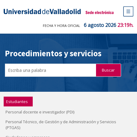
Saltar
al
Sede electrónica Universidad de V
contenido
M
de
6 agosto 2026
23:19h.
FECHA Y HORA OFICIAL
na
pr
Procedimientos y servicios
Buscador
Buscar
de
procedimientos
y
servicios
Estudiantes
Personal docente e investigador (PDI)
Personal Técnico, de Gestión y de Administración y Servicios
(PTGAS)