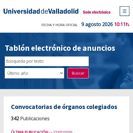
Saltar
al
Sede electrónica Universidad de V
contenido
M
de
9 agosto 2026
10:11h.
FECHA Y HORA OFICIAL
na
pr
Tablón electrónico de anuncios
Búsqueda
por
Fecha
Buscar
texto
última
publicación
Convocatorias de órganos colegiados
342
Publicaciones
ÚLTIMA PUBLICACIÓN - -
27/07/2026