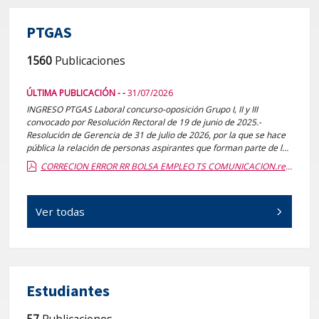
PTGAS
1560
Publicaciones
ÚLTIMA PUBLICACIÓN - -
31/07/2026
INGRESO PTGAS Laboral concurso-oposición Grupo I, II y III
convocado por Resolución Rectoral de 19 de junio de 2025.-
Resolución de Gerencia de 31 de julio de 2026, por la que se hace
pública la relación de personas aspirantes que forman parte de la
modificación, por error material, de la bolsa de empleo de la
CORRECION ERROR RR BOLSA EMPLEO TS COMUNICACION.report.pdf.pdf
categoría de Titulado Superior Comunicación.
Ver todas
Estudiantes