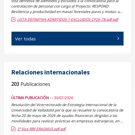
lista definitiva de admitidos y excluidos a la convocatoria para la
contratación de personal con cargo al Proyecto: RESPOND:
Resiliencia y productividad en masas forestales puras y mixtas: un
análisis multiescala de la vulnerabilidad a las perturbaciones, de
LISTA DEFINITIVA ADMITIDOS Y EXCLUIDOS CP26-78.pdf.pdf
10 de julio de 2026, con Referencia CP26/78.
Ver todas
Relaciones internacionales
203
Publicaciones
ÚLTIMA PUBLICACIÓN - -
30/07/2026
Resolución del Vicerrectorado de Estrategia Internacional de la
Universidad de Valladolid por la que se resuelve la convocatoria de
fecha 20 de mayo de 2026 de ayudas financieras dirigidas a las
movilidades para realizar prácticas en empresas extranjeras, en el
marco del programa Erasmus destinadas a estudiantes de la UVa,
3º Vice RRII ERASMUS.pdf.pdf
curso académico 2026-2027