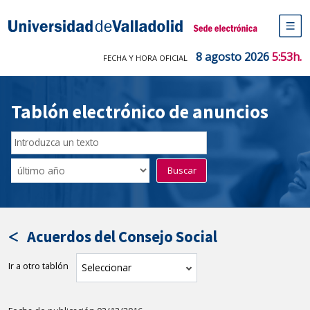
Saltar
al
Sede electrónica Universidad de V
contenido
M
de
8 agosto 2026
5:53h.
FECHA Y HORA OFICIAL
na
pr
Tablón electrónico de anuncios
Buscar
en
Filtro
Buscar
el
por
tablón
fecha
por
de
texto
publicación
Acuerdos del Consejo Social
Ir a otro tablón
tablón
Seleccionar