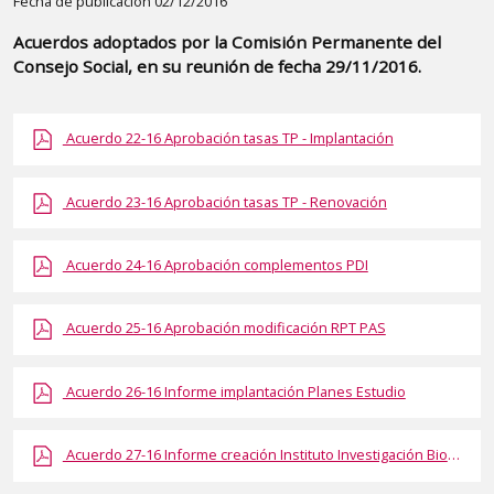
Detalle
Fecha de publicación 02/12/2016
de
Acuerdos adoptados por la Comisión Permanente del
la
Consejo Social, en su reunión de fecha 29/11/2016.
publicaci?
n:
Acuerdo 22-16 Aprobación tasas TP - Implantación
"Acuerdos
adoptados
por
Acuerdo 23-16 Aprobación tasas TP - Renovación
la
Comisión
Acuerdo 24-16 Aprobación complementos PDI
Permanente
del
Acuerdo 25-16 Aprobación modificación RPT PAS
Consejo
Social,
Acuerdo 26-16 Informe implantación Planes Estudio
en
su
Acuerdo 27-16 Informe creación Instituto Investigación Bioeconomía
reunión
de