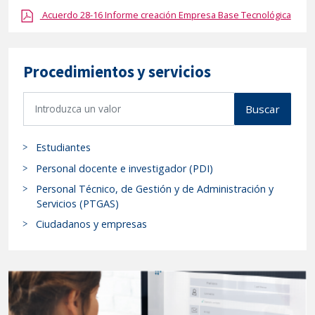
fecha
Acuerdo 28-16 Informe creación Empresa Base Tecnológica
29/11/2016."
Procedimientos y servicios
B
Buscar
u
s
Estudiantes
c
a
Personal docente e investigador (PDI)
r
Personal Técnico, de Gestión y de Administración y
p
Servicios (PTGAS)
r
Ciudadanos y empresas
o
c
e
d
i