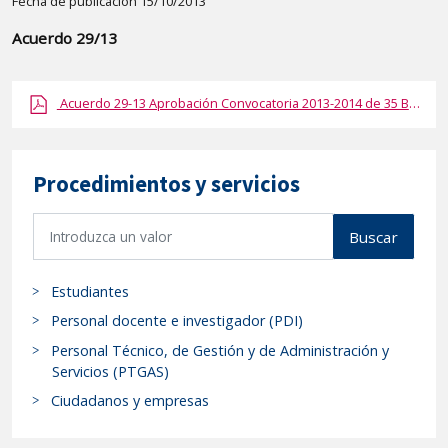
Detalle
Fecha de publicación 15/10/2013
de
Acuerdo 29/13
la
publicaci?
Acuerdo 29-13 Aprobación Convocatoria 2013-2014 de 35 Becas CS de Colaboración.pdf
n:
"Acuerdo
29/13
Procedimientos y servicios
del
Consejo
B
Social
Buscar
u
por
s
el
Estudiantes
c
que
a
Personal docente e investigador (PDI)
la
r
Personal Técnico, de Gestión y de Administración y
Comisión
p
Servicios (PTGAS)
Académica
r
Ciudadanos y empresas
o
del
c
Consejo