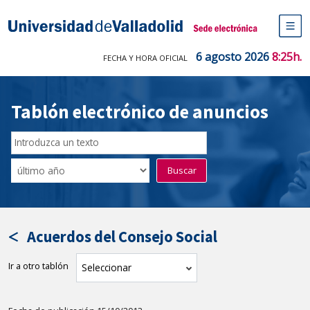
Saltar
al
Sede electrónica Universidad de V
contenido
M
de
6 agosto 2026
8:25h.
FECHA Y HORA OFICIAL
na
pr
Tablón electrónico de anuncios
Buscar
en
Filtro
Buscar
el
por
tablón
fecha
por
de
texto
publicación
Acuerdos del Consejo Social
Ir a otro tablón
tablón
Seleccionar