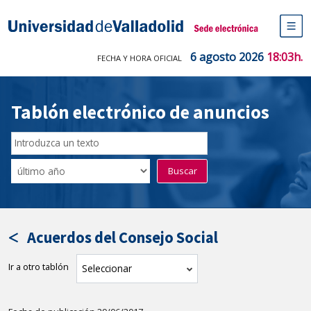
Saltar
al
Sede electrónica Universidad de V
contenido
M
de
6 agosto 2026
18:03h.
FECHA Y HORA OFICIAL
na
pr
Tablón electrónico de anuncios
Buscar
en
Filtro
Buscar
el
por
tablón
fecha
por
de
texto
publicación
Acuerdos del Consejo Social
Ir a otro tablón
tablón
Seleccionar