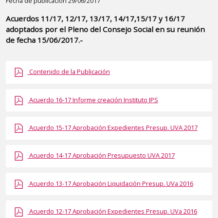
Detalle
Fecha de publicación 29/06/2017
de
Acuerdos 11/17, 12/17, 13/17, 14/17,15/17 y 16/17
la
adoptados por el Pleno del Consejo Social en su reunión
publicaci?
de fecha 15/06/2017.-
n:
"Acuerdos
Contenido de la Publicación
11/17,
12/17,
Acuerdo 16-17 Informe creación Instituto IPS
13/17,
14/17,15/17
y
Acuerdo 15-17 Aprobación Expedientes Presup. UVA 2017
16/17
adoptados
Acuerdo 14-17 Aprobación Presupuesto UVA 2017
por
el
Acuerdo 13-17 Aprobación Liquidación Presup. UVa 2016
Pleno
del
Acuerdo 12-17 Aprobación Expedientes Presup. UVa 2016
Consejo