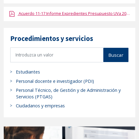
Social
Acuerdo 11-17 Informe Expredientes Presupuesto UVa 2016
en
su
reunión
Procedimientos y servicios
de
fecha
B
15/06/2017.-
Buscar
u
"
s
Estudiantes
c
a
Personal docente e investigador (PDI)
r
Personal Técnico, de Gestión y de Administración y
p
Servicios (PTGAS)
r
Ciudadanos y empresas
o
c
e
d