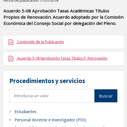
Detalle
Fecha de publicación 17/07/2018
de
Acuerdo 5-08 Aprobación Tasas Académicas Títulos
la
Propios de Renovación. Acuerdo adoptado por la Comisión
publicaci?
Económica del Consejo Social por delegación del Pleno.
n:
"Acuerdo
Contenido de la Publicación
5-
08
Acuerdo 5-18 Aprobación Tasas Títulos P. Renovación
Aprobación
Tasas
Académicas
Procedimientos y servicios
Títulos
Propios
B
Buscar
de
u
Renovación.
s
Acuerdo
Estudiantes
c
adoptado
a
Personal docente e investigador (PDI)
por
r