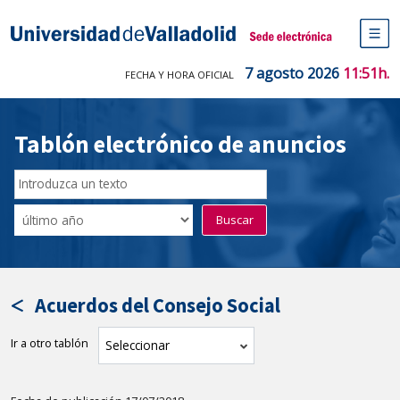
Saltar
al
Sede electrónica Universidad de V
contenido
M
de
7 agosto 2026
11:51h.
FECHA Y HORA OFICIAL
na
pr
Tablón electrónico de anuncios
Buscar
en
Filtro
Buscar
el
por
tablón
fecha
por
de
texto
publicación
Acuerdos del Consejo Social
Ir a otro tablón
tablón
Seleccionar