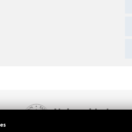
ext
ies