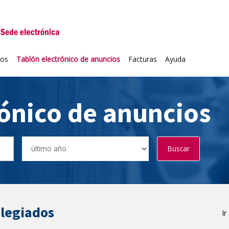
niversidad de Valladolid
ios
Tablón electrónico de anuncios
Facturas
Ayuda
rónico de anuncios
Buscar
olegiados
Ir