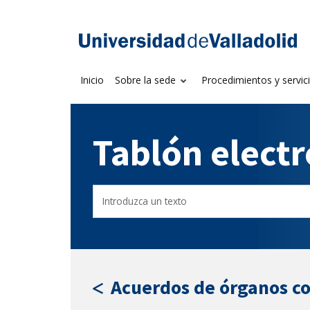
Saltar
al
Sede electrónica U
contenido
Inicio
Sobre la sede
Procedimientos y servic
Tablón elect
Buscar
Filtro
en
por
el
fecha
tablón
de
por
publicación
texto
Acuerdos de órganos c