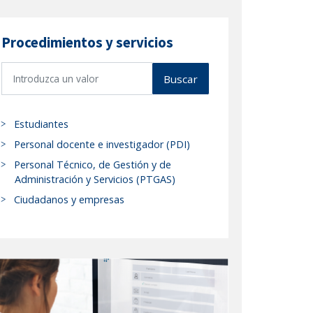
Procedimientos y servicios
B
Buscar
u
s
c
Estudiantes
a
Personal docente e investigador (PDI)
r
Personal Técnico, de Gestión y de
p
Administración y Servicios (PTGAS)
r
Ciudadanos y empresas
o
c
e
d
i
m
i