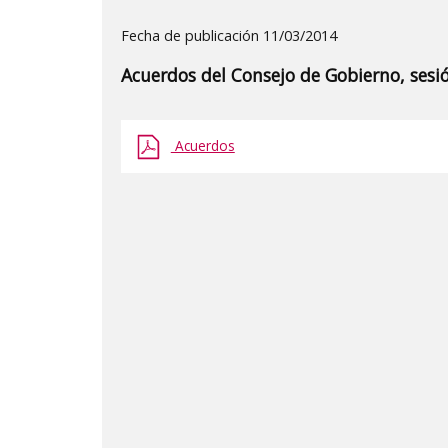
Detalle
Fecha de publicación 11/03/2014
de
Acuerdos del Consejo de Gobierno, sesi
la
publicaci?
n:
Acuerdos
"Acuerdos
del
Consejo
de
Gobierno,
sesión
28
de
febrero
de