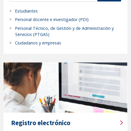
s
marzo
Estudiantes
c
de
a
Personal docente e investigador (PDI)
2014"
r
Personal Técnico, de Gestión y de Administración y
p
Servicios (PTGAS)
r
Ciudadanos y empresas
o
c
e
d
i
m
i
e
n
t
o
Registro electrónico
s
T