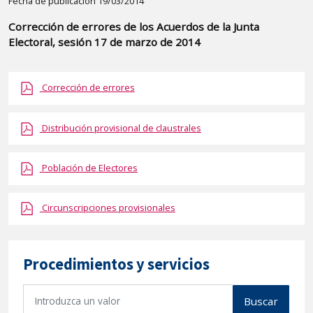
Detalle
Fecha de publicación 19/03/2014
de
Corrección de errores de los Acuerdos de la Junta
la
Electoral, sesión 17 de marzo de 2014
publicaci?
n:
Corrección de errores
"Corrección
de
errores
Distribución provisional de claustrales
de
los
Población de Electores
Acuerdos
de
Circunscripciones provisionales
la
Junta
Electoral,
Procedimientos y servicios
sesión
17
B
Buscar
u
de