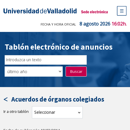
Saltar
al
Sede electrónica Universidad de V
contenido
M
de
8 agosto 2026
16:02h.
FECHA Y HORA OFICIAL
na
pr
Tablón electrónico de anuncios
Buscar
en
Filtro
Buscar
el
por
tablón
fecha
por
de
texto
publicación
Acuerdos de órganos colegiados
Ir a otro tablón
tablón
Seleccionar