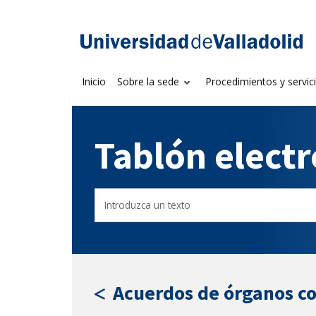
Saltar
al
Sede electrónica U
contenido
Inicio
Sobre la sede
Procedimientos y servic
Tablón elect
Buscar
Filtro
en
por
el
fecha
tablón
de
por
publicación
texto
Acuerdos de órganos c