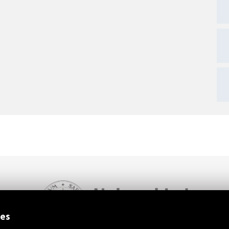
ext
ies