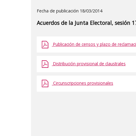
Detalle
Fecha de publicación 18/03/2014
de
Acuerdos de la Junta Electoral, sesión 
la
publicaci?
n:
Publicación de censos y plazo de reclamac
"Acuerdos
de
Distribución provisional de claustrales
la
Junta
Circunscripciones provisionales
Electoral,
sesión
17
de
marzo
de