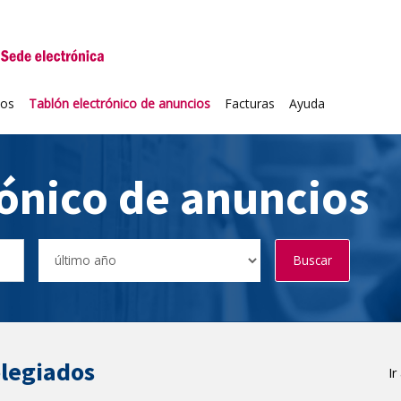
niversidad de Valladolid
ios
Tablón electrónico de anuncios
Facturas
Ayuda
rónico de anuncios
Buscar
olegiados
Ir