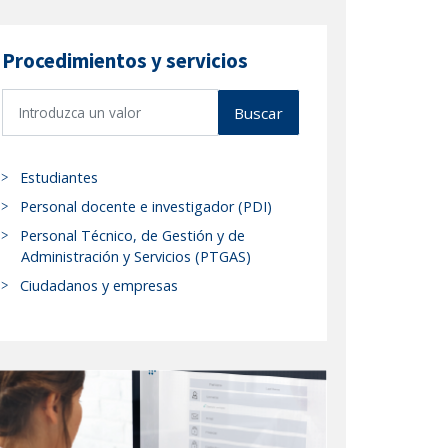
Procedimientos y servicios
B
Buscar
u
s
c
Estudiantes
a
Personal docente e investigador (PDI)
r
Personal Técnico, de Gestión y de
p
Administración y Servicios (PTGAS)
r
Ciudadanos y empresas
o
c
e
d
i
m
i