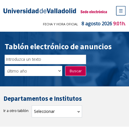
Saltar
al
Sede electrónica Universidad de V
contenido
M
de
8 agosto 2026
9:01h.
FECHA Y HORA OFICIAL
na
pr
Tablón electrónico de anuncios
Buscador
del
Filtro
Buscar
Tablón
de
tablones
Departamentos e Institutos
Ir a otro tablón
tablón
Seleccionar