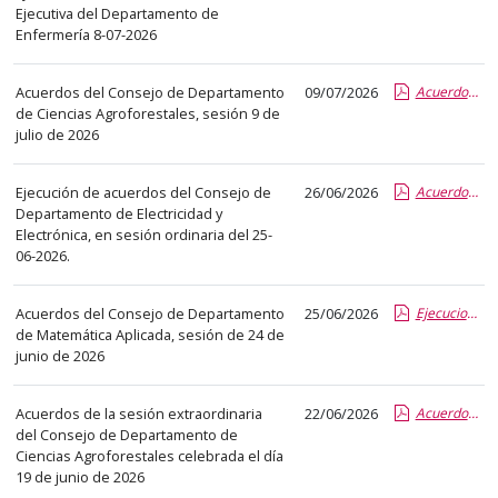
el
Ejecutiva del Departamento de
título
Enfermería 8-07-2026
del
anuncio,
Acuerdos del Consejo de Departamento
09/07/2026
AcuerdosConsDept_09_07_26.pdf.pdf
en
de Ciencias Agroforestales, sesión 9 de
julio de 2026
la
segunda
columna
Ejecución de acuerdos del Consejo de
26/06/2026
Acuerdos Consejo Dpto Ord 25-06-2026.pdf.pdf
Departamento de Electricidad y
la
Electrónica, en sesión ordinaria del 25-
fecha
06-2026.
de
publicación,
Acuerdos del Consejo de Departamento
25/06/2026
EjecucionAcuerdos_24_06_2026.pdf.pdf
en
de Matemática Aplicada, sesión de 24 de
la
junio de 2026
última
columna
Acuerdos de la sesión extraordinaria
22/06/2026
AcuerdosConsDept_19_06_26.pdf.pdf
el
del Consejo de Departamento de
Ciencias Agroforestales celebrada el día
enlace
19 de junio de 2026
que