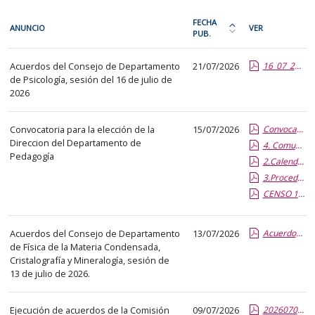
En
FECHA
ANUNCIO
VER
cada
PUB.
Ordena
fila
la
Departamentos
de
Acuerdos del Consejo de Departamento
21/07/2026
16_07_2026_Acuerdos de la reunión ordinaria del Consejo de Departamento.pdf.pdf
tabla
e
de Psicología, sesión del 16 de julio de
la
por
Institutos
2026
siguiente
fecha
tabla
de
Convocatoria para la elección de la
15/07/2026
Convocatoria elecciones.pdf.pdf
encontrará
publicación:
Direccion del Departamento de
4. Comunicación composición Comisión Electoral.pdf.pdf
los
más
Pedagogía
2.Calendario elecciones a direccion Departamento de Pedagogia.report.pdf.pdf
anuncios
reciente
3.Procedimiento elecciones a dirección Departamento de Pedagogía.pdf.pdf
del
o
CENSO 14_07_26. Sin DNI.pdf.pdf
tablón
antigua
seleccionado
Acuerdos del Consejo de Departamento
13/07/2026
Acuerdos_13.07.2026.report.pdf.pdf
previamente.
de Física de la Materia Condensada,
En
Cristalografía y Mineralogía, sesión de
la
13 de julio de 2026.
primera
columna
Ejecución de acuerdos de la Comisión
09/07/2026
20260708_EJECUCIO-N ACUERDOS COMISIO-N EJECUTIVA.report.pdf.pdf