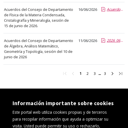
abre
Acuerdos del Consejo de Departamento
16/06/2026
Acuerdos_15.06.2026_v2.report.pdf.pdf
un
de Física de la Materia Condensada,
PDF
Cristalografía y Mineralogía, sesión de
con
15 de junio de 2026.
el
detalle
Acuerdos del Consejo de Departamento
11/06/2026
2026_06_10_AcuerdosDeptoAAMGT.pdf.pdf
del
de Álgebra, Análisis Matemático,
Geometría y Topología, sesión del 10 de
anuncio
junio de 2026
completo.
Ir
Ir
Ir
Ir
Ir
Ir
Ir
1
2
3
3
a
a
a
a
a
a
a
la
la
la
la
la
la
la
primera
página
página
página
página
página
últi
página
anterior
2
3
3
siguient
pági
Información importante sobre cookies
Este portal web utiliza cookies propias y de terceros
para recopilar información que ayuda a optimizar su
visita. Usted puede permitir su uso o rechazarlo,