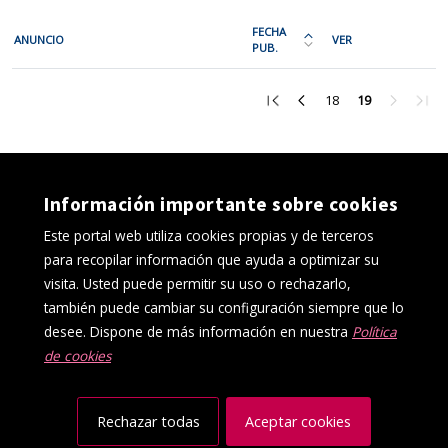
En
FECHA
ANUNCIO
VER
cada
PUB.
Ordena
fila
la
Investigación
de
tabla
Ir
Ir
Ir
Ir
Ir
18
19
la
a
a
a
a
a
por
la
la
la
la
la
siguiente
fecha
primera
página
página
página
últi
tabla
de
página
anterior
18
siguient
pági
encontrará
publicación:
Información importante sobre cookies
los
más
Este portal web utiliza cookies propias y de terceros
anuncios
reciente
para recopilar información que ayuda a optimizar su
del
o
visita. Usted puede permitir su uso o rechazarlo,
tablón
antigua
también puede cambiar su configuración siempre que lo
seleccionado
desee. Dispone de más información en nuestra
Política
previamente.
de cookies
En
Política de cookies
Aviso Legal
la
Protección de datos
Canal interno de información
primera
Accesibilidad
Mapa web
Rechazar todas
Aceptar cookies
columna