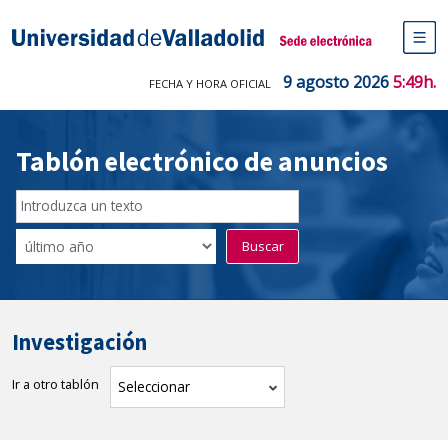
Saltar
al
Sede electrónica Universidad de V
contenido
M
de
9 agosto 2026
5:49h.
FECHA Y HORA OFICIAL
na
pr
Tablón electrónico de anuncios
Buscador
del
Filtro
Buscar
Tablón
de
tablones
Investigación
Ir a otro tablón
tablón
Seleccionar