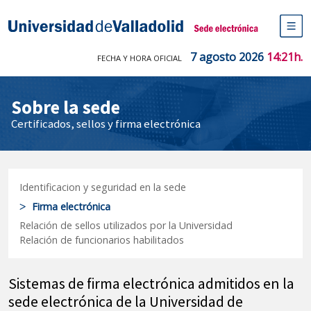
Saltar
al
Sede electrónica Universidad de V
contenido
M
de
7 agosto 2026
14:21h.
FECHA Y HORA OFICIAL
na
pr
Sobre la sede
Certificados, sellos y firma electrónica
Identificacion y seguridad en la sede
Firma electrónica
Relación de sellos utilizados por la Universidad
Relación de funcionarios habilitados
Sobre
Sistemas de firma electrónica admitidos en la
sede electrónica de la Universidad de
la