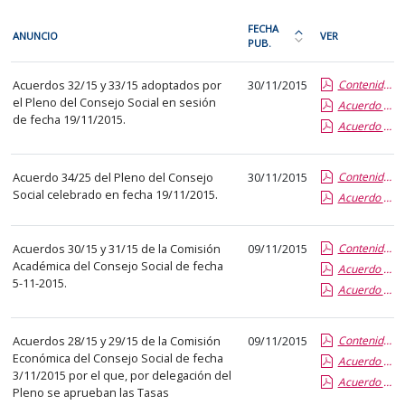
En
FECHA
ANUNCIO
VER
cada
PUB.
Ordena
fila
la
Acuerdos
de
Acuerdos 32/15 y 33/15 adoptados por
30/11/2015
Contenido de la Publicación
tabla
del
el Pleno del Consejo Social en sesión
la
Acuerdo 33-15 de Aprobación Presupuesto C.S. 2016
por
Consejo
de fecha 19/11/2015.
Acuerdo 32-15 de Aprobación Auditoria Presupuesto UVa
siguiente
fecha
Social
tabla
de
encontrará
publicación:
Acuerdo 34/25 del Pleno del Consejo
30/11/2015
Contenido de la Publicación
los
Social celebrado en fecha 19/11/2015.
más
Acuerdo 34-15 de Autorización de ampliación SIGMA
anuncios
reciente
del
o
Acuerdos 30/15 y 31/15 de la Comisión
09/11/2015
Contenido de la Publicación
tablón
antigua
Académica del Consejo Social de fecha
Acuerdo 31-15 de Distribución Provisional Becas C.S
seleccionado
5-11-2015.
Acuerdo 30-15 de Informa de Implantación de Master
previamente.
En
Acuerdos 28/15 y 29/15 de la Comisión
09/11/2015
Contenido de la Publicación
la
Económica del Consejo Social de fecha
Acuerdo 29-15 de Aprobación Tasas Títulos Propios NI
primera
3/11/2015 por el que, por delegación del
Acuerdo 28-15 de Aprobación Tasas Títulos Propios Renovación
columna
Pleno se aprueban las Tasas