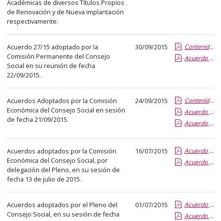
el
Académicas de diversos Títulos Propios
de Renovación y de Nueva implantación
título
respectivamente.
del
anuncio,
Acuerdo 27/15 adoptado por la
30/09/2015
Contenido de la Publicación
en
Comisión Permanente del Consejo
Acuerdo 27-15 de Aprobación Becas C.S Curso 2015-2016
la
Social en su reunión de fecha
segunda
22/09/2015.
columna
la
Acuerdos Adoptados por la Comisión
24/09/2015
Contenido de la Publicación
fecha
Económica del Consejo Social en sesión
Acuerdo 26-15 de Aprobación Tasas Títulos Propios Renovación
de fecha 21/09/2015.
de
Acuerdo 25-15 de Aprobación Complementos. PDI
publicación,
en
Acuerdos adoptados por la Comisión
16/07/2015
Acuerdo 23/15, por el que la Comisión Económica del Consejo Social, por delegación del Pleno, aprueba las Tasas Académicas de diversos Títulos Propios de nueva Implantación.
la
Económica del Consejo Social, por
Acuerdo 24/15, por el que la Comisión Económica del Consejo Social, por delegación del Pleno, aprueba la propuesta de modificación de las RPTs del Personal de Administración y Servicios Funcionario y Laboral.
última
delegación del Pleno, en su sesión de
fecha 13 de julio de 2015.
columna
el
enlace
Acuerdos adoptados por el Pleno del
01/07/2015
Acuerdo 16/15, por el que el Pleno del Consejo Social aprueba la Liquidación del Presupuesto y de las Cuentas Anuales de la Fundación General de la Universidad correspondientes al ejercicio económico 2014.
Consejo Social, en su sesión de fecha
que
Acuerdo 17/15, por el que el Pleno del Consejo Social es informado de diversos Expedientes de Modificación Presupuestaria correspondientes al ejercicio económico 2014.