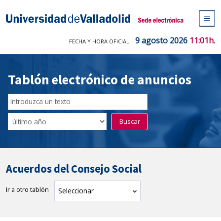
Saltar
al
Sede electrónica Universidad de V
contenido
M
de
9 agosto 2026
11:01h.
FECHA Y HORA OFICIAL
na
pr
Tablón electrónico de anuncios
Buscador
del
Filtro
Buscar
Tablón
de
tablones
Acuerdos del Consejo Social
Ir a otro tablón
tablón
Seleccionar