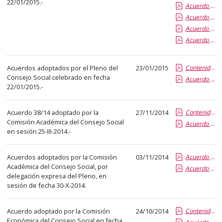
22/01/2015.-
el
Acuerdo 1-15 de Aprobación Plan Actuaciones CS
título
Acuerdo 6-15 Aprobación Enajenación Terrenos
del
Acuerdo 5-15 Aprobación Complementos Retributivos PDI
anuncio,
Acuerdo 3-15 Nombra R en Consejo de Gobierno
en
la
Acuerdos adoptados por el Pleno del
23/01/2015
Contenido de la Publicación
segunda
Consejo Social celebrado en fecha
Acuerdo 4-15 Autorizacion UVA Agrupacion Sigma
columna
22/01/2015.-
la
fecha
Acuerdo 38/14 adoptado por la
27/11/2014
Contenido de la Publicación
de
Comisión Académica del Consejo Social
Acuerdo 38-14 Informe implantación Máster en la UVA.-
en sesión 25-III-2014.-
publicación,
en
la
Acuerdos adoptados por la Comisión
03/11/2014
Acuerdo 37-14 Distribución Provis. Becas C.S. 2014-15
Académica del Consejo Social, por
Acuerdo 36-14 Distribución Definitiva Becas Ministerio
última
delegación expresa del Pleno, en
columna
sesión de fecha 30-X-2014.
el
enlace
Acuerdo adoptado por la Comisión
24/10/2014
Contenido de la Publicación
que
Económica del Consejo Social en fecha