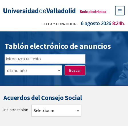
Saltar
al
Sede electrónica Universidad de V
contenido
M
de
6 agosto 2026
8:24h.
FECHA Y HORA OFICIAL
na
pr
Tablón electrónico de anuncios
Buscador
del
Filtro
Buscar
Tablón
de
tablones
Acuerdos del Consejo Social
Ir a otro tablón
tablón
Seleccionar