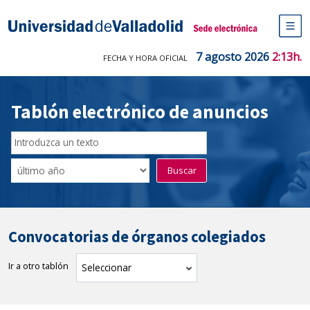
Saltar
al
Sede electrónica Universidad de V
contenido
M
de
7 agosto 2026
2:13h.
FECHA Y HORA OFICIAL
na
pr
Tablón electrónico de anuncios
Buscador
del
Filtro
Buscar
Tablón
de
tablones
Convocatorias de órganos colegiados
Ir a otro tablón
tablón
Seleccionar