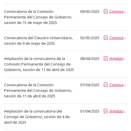
el
título
Convocatoria de la Comisión
09/05/2025
Convocatoria CP 15 05 2025.pdf.pdf
del
Permanente del Consejo de Gobierno,
anuncio,
sesión de 15 de mayo de 2025
en
la
Convocatoria del Claustro Universitario,
02/05/2025
Convocatoria 2025.05.09.pdf.pdf
sesión de 9 de mayo de 2025
segunda
columna
la
Ampliación de la convocatoria de la
08/04/2025
Ampliación convocatoria CP 11 04 2025.pdf.pdf
Comisión Permanente del Consejo de
fecha
Gobierno, sesión de 11 de abril de 2025
de
publicación,
Convocatoria de la Comisión
07/04/2025
Convocatoria CP 11 04 2025.pdf.pdf
en
Permanente del Consejo de Gobierno,
la
sesión de 11 de abril de 2025
última
columna
Ampliación de la convocatoria del
01/04/2025
Ampliación convocatoria CG 4 abril 2025.pdf.pdf
el
Consejo de Gobierno, sesión de 4 de
enlace
abril de 2025
que