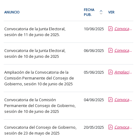
En
FECHA
ANUNCIO
VER
cada
PUB.
Ordena
fila
la
Convocatorias
de
Convocatoria de la Junta Electoral,
10/06/2025
Convocatoria Junta Electoral 11-06-2025.pdf.pdf
tabla
de
sesión de 11 de junio de 2025.
la
por
órganos
siguiente
fecha
colegiados
tabla
Convocatoria de la Junta Electoral,
06/06/2025
Convocatoria Junta Electoral 10-06-2025.pdf.pdf
de
sesión de 10 de junio de 2025
encontrará
publicación:
los
más
Ampliación de la Convocatoria de la
05/06/2025
Ampliación convocatoria CP 10 06 2025.pdf.pdf
anuncios
reciente
Comisión Permanente del Consejo de
del
o
Gobierno, sesión 10 de junio de 2025
tablón
antigua
seleccionado
Convocatoria de la Comisión
04/06/2025
Convocatoria CP 10 06 2025.pdf.pdf
previamente.
Permanente del Consejo de Gobierno,
En
sesión de 10 de junio de 2025
la
primera
Convocatoria del Consejo de Gobierno,
20/05/2025
Convocatoria CG 23_05_ 2025.pdf.pdf
columna
sesión de 23 de mayo de 2025