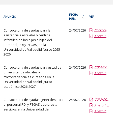
En
FECHA
ANUNCIO
VER
cada
PUB.
Ordena
fila
la
Resoluciones
de
Convocatoria de ayudas para la
24/07/2026
Convocatoria Ayudas Escuelas Infantiles curso 2025-2026.pdf.pdf
tabla
e
asistencia a escuelas y centros
la
Anexo 1 Solicitud Escuelas Infantiles.pdf.pdf
por
instrucciones
infantiles de los hijos e hijas del
siguiente
fecha
de
personal, PDI y PTGAS, de la
tabla
de
Universidad de Valladolid (curso 2025-
órganos
encontrará
2026)
publicación:
unipersonales
los
más
anuncios
Convocatoria de ayudas para estudios
24/07/2026
reciente
CONVOCATORIA DE AYUDAS ESTUDIOS EN LA UVA 2026-2027.pdf.pdf
universitarios oficiales y
del
Anexo 1 Solicitud Ayuda Estudios UVa.pdf.pdf
o
microcredenciales cursados en la
tablón
antigua
Universidad de Valladolid (curso
seleccionado
académico 2026-2027)
previamente.
En
Convocatoria de ayudas generales para
24/07/2026
CONVOCATORIA Ayudas Generales 2026.pdf.pdf
la
el personal PDI y PTGAS que presta
Anexo 1 Solicitud Ayudas Generales.pdf.pdf
primera
servicios en la Universidad de
Anexo 2 Gastos Dentales.pdf.pdf