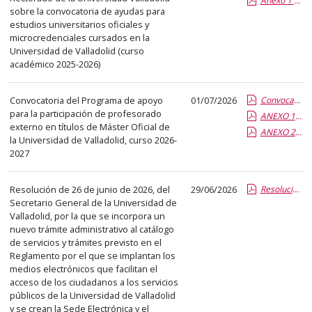
Anexo 1 Ayudas estudios UVa 2025-2026 concedidas.pdf.pdf
que
sobre la convocatoria de ayudas para
estudios universitarios oficiales y
abre
microcredenciales cursados en la
un
Universidad de Valladolid (curso
PDF
académico 2025-2026)
con
el
Convocatoria del Programa de apoyo
01/07/2026
Convocatoria 26-27 Programa apoyo máster.pdf.pdf
detalle
para la participación de profesorado
ANEXO 1 convocatoria 2026-2027.pdf.pdf
externo en títulos de Máster Oficial de
del
ANEXO 2 Memoria económica 2026-2027.pdf.pdf
la Universidad de Valladolid, curso 2026-
anuncio
2027
completo.
Resolución de 26 de junio de 2026, del
29/06/2026
Resolución certificado encuesta docente.pdf.pdf
Secretario General de la Universidad de
Valladolid, por la que se incorpora un
nuevo trámite administrativo al catálogo
de servicios y trámites previsto en el
Reglamento por el que se implantan los
medios electrónicos que facilitan el
acceso de los ciudadanos a los servicios
públicos de la Universidad de Valladolid
y se crean la Sede Electrónica y el