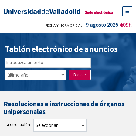
Saltar
al
Sede electrónica Universidad de V
contenido
M
de
9 agosto 2026
4:09h.
FECHA Y HORA OFICIAL
na
pr
Tablón electrónico de anuncios
Buscador
del
Filtro
Buscar
Tablón
de
tablones
Resoluciones e instrucciones de órganos
unipersonales
Ir a otro tablón
tablón
Seleccionar