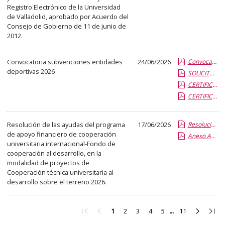
Registro Electrónico de la Universidad
de Valladolid, aprobado por Acuerdo del
Consejo de Gobierno de 11 de junio de
2012.
Convocatoria subvenciones entidades
24/06/2026
Convocatoria Subvenciones a Entidades Deportivas 2026.pdf.pdf
deportivas 2026
SOLICITUD SUBVENCION.pdf.pdf
CERTIFICADO FEDERATIVO EQUIPOS.pdf.pdf
CERTIFICADO FEDERATIVO JUGADORES UVA.pdf.pdf
Resolución de las ayudas del programa
17/06/2026
Resolucion cooperacion tecnica ONGD 2026.report.pdf.pdf
de apoyo financiero de cooperación
Anexo Aceptacion_ONGD 2026.pdf.pdf
universitaria internacional-Fondo de
cooperación al desarrollo, en la
modalidad de proyectos de
Cooperación técnica universitaria al
desarrollo sobre el terreno 2026.
Ir
Ir
Ir
Ir
Ir
Ir
Ir
Ir
Ir
1
2
3
4
5
11
a
a
a
a
a
a
a
a
a