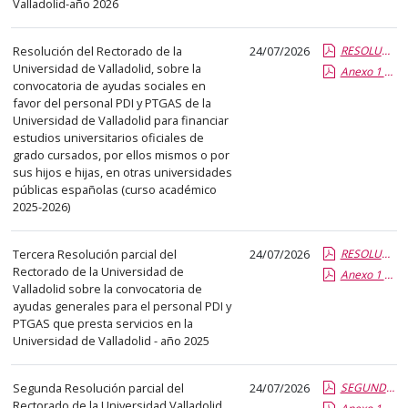
Valladolid-año 2026
columna
el
título
Resolución del Rectorado de la
24/07/2026
RESOLUCIÓN AYUDAS ESTUDIOS otras universidades 25-26.pdf.pdf
Universidad de Valladolid, sobre la
del
Anexo 1 Ayudas Concedidas para Estudios Otras Universidades 2025-2026.pdf.pdf
convocatoria de ayudas sociales en
anuncio,
favor del personal PDI y PTGAS de la
en
Universidad de Valladolid para financiar
la
estudios universitarios oficiales de
grado cursados, por ellos mismos o por
segunda
sus hijos e hijas, en otras universidades
columna
públicas españolas (curso académico
la
2025-2026)
fecha
de
Tercera Resolución parcial del
24/07/2026
RESOLUCIÓN PARCIAL AYUDAS GENERALES 2025.pdf.pdf
publicación,
Rectorado de la Universidad de
Anexo 1 Ayudas generales concedidas julio 2026.pdf.pdf
Valladolid sobre la convocatoria de
en
ayudas generales para el personal PDI y
la
PTGAS que presta servicios en la
última
Universidad de Valladolid - año 2025
columna
el
Segunda Resolución parcial del
24/07/2026
SEGUNDA RESOLUCIÓN PARCIAL AYUDAS ESTUDIOS 2025-2026.pdf.pdf
enlace
Rectorado de la Universidad Valladolid