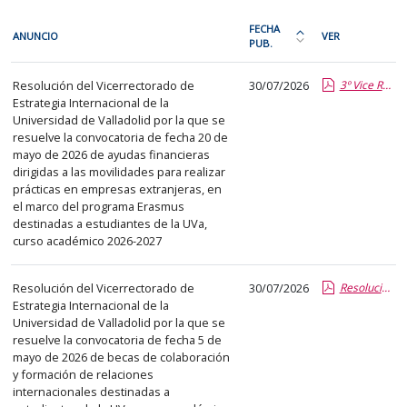
En
FECHA
ANUNCIO
VER
cada
PUB.
Ordena
fila
la
Relaciones
de
Resolución del Vicerrectorado de
30/07/2026
3º Vice RRII ERASMUS.pdf.pdf
tabla
internacionales
Estrategia Internacional de la
la
por
Universidad de Valladolid por la que se
siguiente
fecha
resuelve la convocatoria de fecha 20 de
tabla
de
mayo de 2026 de ayudas financieras
encontrará
dirigidas a las movilidades para realizar
publicación:
prácticas en empresas extranjeras, en
los
más
el marco del programa Erasmus
anuncios
reciente
destinadas a estudiantes de la UVa,
del
curso académico 2026-2027
o
tablón
antigua
seleccionado
Resolución del Vicerrectorado de
30/07/2026
Resolución Vice RRII Becas Colaboración 26 27.pdf.pdf
previamente.
Estrategia Internacional de la
Universidad de Valladolid por la que se
En
resuelve la convocatoria de fecha 5 de
la
mayo de 2026 de becas de colaboración
primera
y formación de relaciones
columna
internacionales destinadas a