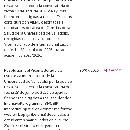
abre
resuelve el anexo a la convocatoria de
un
fecha 10 de abril de 2026 de ayudas
financieras dirigidas a realizar Erasmus
PDF
corta duración AIEME destinadas a
con
estudiantes del área de Ciencias de la
el
Salud de la Universidad de Valladolid,
detalle
recogidas en la convocatoria del
Vicerrectorado de Internacionalización
del
de fecha 23 de julio de 2025, curso
anuncio
académico 2025/2026.
completo.
Resolución del Vicerrectorado de
30/07/2026
Resolución_Vicerrector RRII BIP Liepaja Guillermo Aleixandre.pdf.pdf
Estrategia Internacional de la
Universidad de Valladolid por la que se
resuelve el anexo a la convocatoria de
fecha 23 de junio de 2026 de ayudas
financieras dirigidas a realizar Blended
IntensivePprogramme (BIP), BIP
interactive spatial environments for the
web en Liepaja (Letonia) destinadas a
estudiantes matriculados en el curso
25/26 en el Grado en Ingeniería