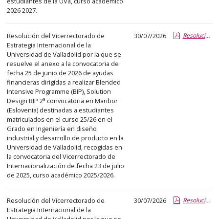
estudiantes de la UVa, curso académico
el
2026 2027.
título
del
Resolución del Vicerrectorado de
30/07/2026
Resolución_Vicerrector RRII BIP Maribor Miriam Reyes.pdf.pdf
anuncio,
Estrategia Internacional de la
en
Universidad de Valladolid por la que se
la
resuelve el anexo a la convocatoria de
segunda
fecha 25 de junio de 2026 de ayudas
financieras dirigidas a realizar Blended
columna
Intensive Programme (BIP), Solution
la
Design BIP 2ª convocatoria en Maribor
fecha
(Eslovenia) destinadas a estudiantes
matriculados en el curso 25/26 en el
de
Grado en Ingeniería en diseño
publicación,
industrial y desarrollo de producto en la
en
Universidad de Valladolid, recogidas en
la
la convocatoria del Vicerrectorado de
Internacionalización de fecha 23 de julio
última
de 2025, curso académico 2025/2026.
columna
el
Resolución del Vicerrectorado de
30/07/2026
Resolución_Vicerrector RRII CD AIEME.pdf.pdf
enlace
Estrategia Internacional de la
que
Universidad de Valladolid por la que se