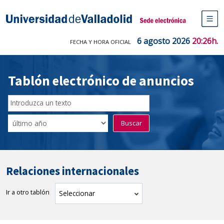
Saltar
al
Sede electrónica Universidad de V
contenido
M
de
6 agosto 2026
20:26h.
FECHA Y HORA OFICIAL
na
pr
Tablón electrónico de anuncios
Buscador
del
Filtro
Buscar
Tablón
de
tablones
Relaciones internacionales
Ir a otro tablón
tablón
Seleccionar