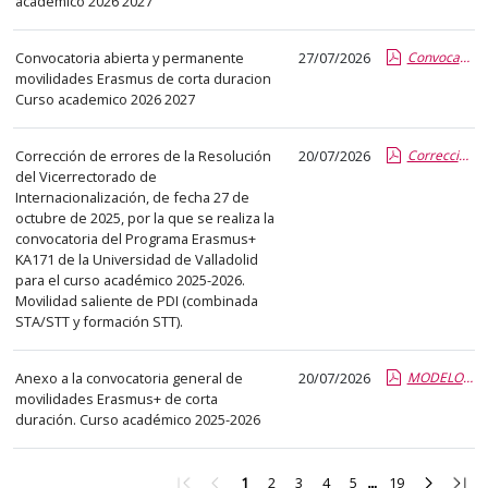
académico 2026 2027
Convocatoria abierta y permanente
27/07/2026
Convocatoria Corta duracion Erasmus 2026 2027.pdf.pdf
movilidades Erasmus de corta duracion
Curso academico 2026 2027
Corrección de errores de la Resolución
20/07/2026
Corrección Errores_KA171_STA_STT_25_26_1st Call_2.pdf.pdf
del Vicerrectorado de
Internacionalización, de fecha 27 de
octubre de 2025, por la que se realiza la
convocatoria del Programa Erasmus+
KA171 de la Universidad de Valladolid
para el curso académico 2025-2026.
Movilidad saliente de PDI (combinada
STA/STT y formación STT).
Anexo a la convocatoria general de
20/07/2026
MODELO ANEXO CONVOCATORIA CORTA DURACION TFG BRASIL TRIADENTES.pdf.pdf
movilidades Erasmus+ de corta
duración. Curso académico 2025-2026
Ir
Ir
Ir
Ir
Ir
Ir
Ir
Ir
Ir
1
2
3
4
5
19