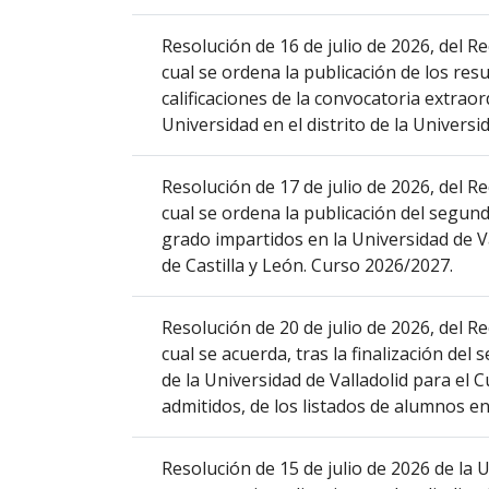
columna
el
Resolución de 16 de julio de 2026, del Re
título
cual se ordena la publicación de los resu
del
calificaciones de la convocatoria extrao
anuncio,
Universidad en el distrito de la Universid
en
la
Resolución de 17 de julio de 2026, del Re
segunda
cual se ordena la publicación del segun
columna
grado impartidos en la Universidad de V
la
de Castilla y León. Curso 2026/2027.
fecha
de
Resolución de 20 de julio de 2026, del Re
publicación,
cual se acuerda, tras la finalización del
en
de la Universidad de Valladolid para el 
la
admitidos, de los listados de alumnos en
última
columna
el
Resolución de 15 de julio de 2026 de la 
enlace