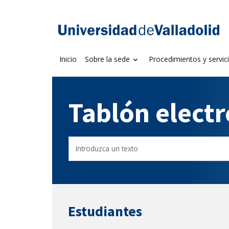
Saltar
al
Sede electrónica U
contenido
Inicio
Sobre la sede
Procedimientos y servic
Tablón elect
Buscador
Filtro
del
de
Tablón
tablones
Estudiantes