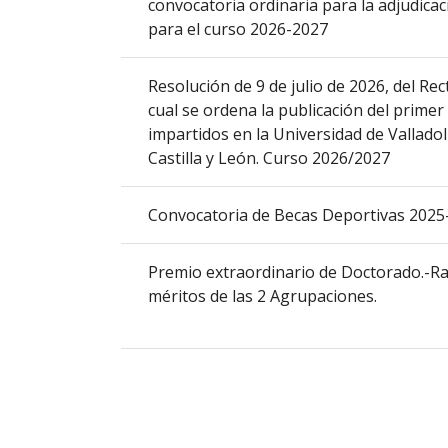
convocatoria ordinaria para la adjudica
que
para el curso 2026-2027
abre
un
Resolución de 9 de julio de 2026, del Rec
PDF
cual se ordena la publicación del primer
con
impartidos en la Universidad de Vallado
el
Castilla y León. Curso 2026/2027
detalle
del
anuncio
Convocatoria de Becas Deportivas 2025
completo.
Premio extraordinario de Doctorado.-Ram
méritos de las 2 Agrupaciones.