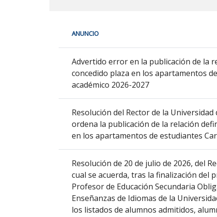
En
ANUNCIO
cada
fila
Estudiantes
de
Advertido error en la publicación de la re
la
concedido plaza en los apartamentos de
siguiente
académico 2026-2027
tabla
encontrará
Resolución del Rector de la Universidad 
los
ordena la publicación de la relación defi
anuncios
en los apartamentos de estudiantes Ca
del
tablón
Resolución de 20 de julio de 2026, del Re
seleccionado
cual se acuerda, tras la finalización del
previamente.
Profesor de Educación Secundaria Obliga
En
Enseñanzas de Idiomas de la Universidad
la
los listados de alumnos admitidos, alum
primera