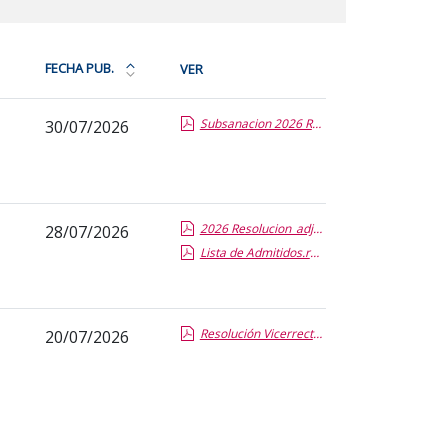
FECHA PUB.
VER
Ordena
la
Subsanacion 2026 Resolucion_adjudicaciones_Cardenal_Mendoza.report.pdf.pdf
30/07/2026
tabla
por
fecha
de
publicación:
2026 Resolucion_adjudicaciones_Cardenal_Mendoza.report.pdf.pdf
28/07/2026
más
Lista de Admitidos.report.pdf.pdf
reciente
o
antigua
Resolución Vicerrectora MPSO.pdf.pdf
20/07/2026