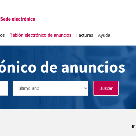
niversidad de Valladolid
ios
Tablón electrónico de anuncios
Facturas
Ayuda
rónico de anuncios
Buscar
Ir