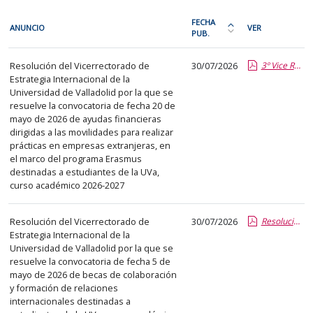
En
FECHA
ANUNCIO
VER
cada
PUB.
Ordena
fila
la
Relaciones
de
Resolución del Vicerrectorado de
30/07/2026
3º Vice RRII ERASMUS.pdf.pdf
tabla
internacionales
Estrategia Internacional de la
la
por
Universidad de Valladolid por la que se
siguiente
fecha
resuelve la convocatoria de fecha 20 de
tabla
de
mayo de 2026 de ayudas financieras
encontrará
dirigidas a las movilidades para realizar
publicación:
prácticas en empresas extranjeras, en
los
más
el marco del programa Erasmus
anuncios
reciente
destinadas a estudiantes de la UVa,
del
curso académico 2026-2027
o
tablón
antigua
seleccionado
Resolución del Vicerrectorado de
30/07/2026
Resolución Vice RRII Becas Colaboración 26 27.pdf.pdf
previamente.
Estrategia Internacional de la
Universidad de Valladolid por la que se
En
resuelve la convocatoria de fecha 5 de
la
mayo de 2026 de becas de colaboración
primera
y formación de relaciones
columna
internacionales destinadas a