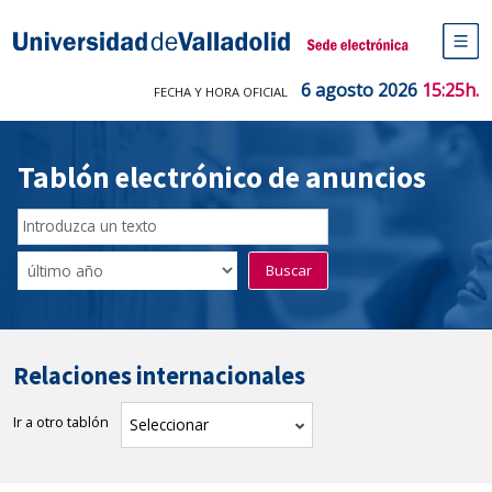
Saltar
al
Sede electrónica Universidad de V
contenido
M
de
6 agosto 2026
15:25h.
FECHA Y HORA OFICIAL
na
pr
Tablón electrónico de anuncios
Buscador
del
Filtro
Buscar
Tablón
de
tablones
Relaciones internacionales
Ir a otro tablón
tablón
Seleccionar