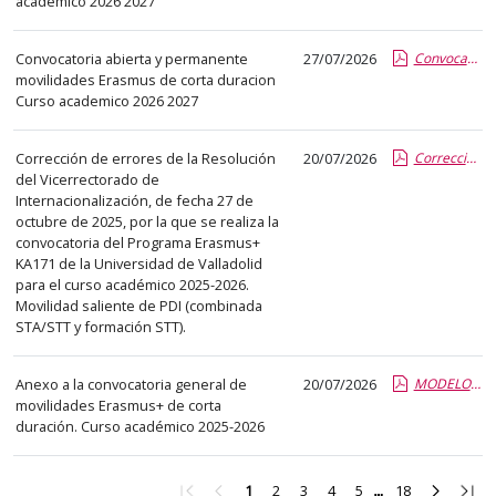
académico 2026 2027
Convocatoria abierta y permanente
27/07/2026
Convocatoria Corta duracion Erasmus 2026 2027.pdf.pdf
movilidades Erasmus de corta duracion
Curso academico 2026 2027
Corrección de errores de la Resolución
20/07/2026
Corrección Errores_KA171_STA_STT_25_26_1st Call_2.pdf.pdf
del Vicerrectorado de
Internacionalización, de fecha 27 de
octubre de 2025, por la que se realiza la
convocatoria del Programa Erasmus+
KA171 de la Universidad de Valladolid
para el curso académico 2025-2026.
Movilidad saliente de PDI (combinada
STA/STT y formación STT).
Anexo a la convocatoria general de
20/07/2026
MODELO ANEXO CONVOCATORIA CORTA DURACION TFG BRASIL TRIADENTES.pdf.pdf
movilidades Erasmus+ de corta
duración. Curso académico 2025-2026
Ir
Ir
Ir
Ir
Ir
Ir
Ir
Ir
Ir
1
2
3
4
5
18