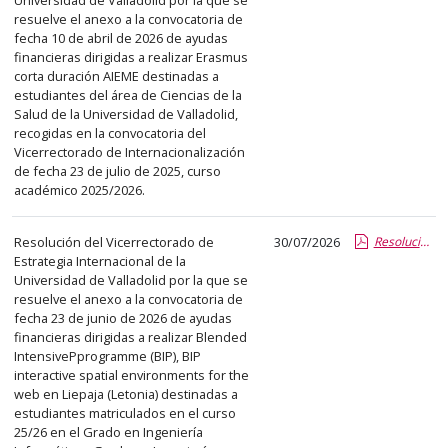
abre
resuelve el anexo a la convocatoria de
un
fecha 10 de abril de 2026 de ayudas
financieras dirigidas a realizar Erasmus
PDF
corta duración AIEME destinadas a
con
estudiantes del área de Ciencias de la
el
Salud de la Universidad de Valladolid,
detalle
recogidas en la convocatoria del
Vicerrectorado de Internacionalización
del
de fecha 23 de julio de 2025, curso
anuncio
académico 2025/2026.
completo.
Resolución del Vicerrectorado de
30/07/2026
Resolución_Vicerrector RRII BIP Liepaja Guillermo Aleixandre.pdf.pdf
Estrategia Internacional de la
Universidad de Valladolid por la que se
resuelve el anexo a la convocatoria de
fecha 23 de junio de 2026 de ayudas
financieras dirigidas a realizar Blended
IntensivePprogramme (BIP), BIP
interactive spatial environments for the
web en Liepaja (Letonia) destinadas a
estudiantes matriculados en el curso
25/26 en el Grado en Ingeniería