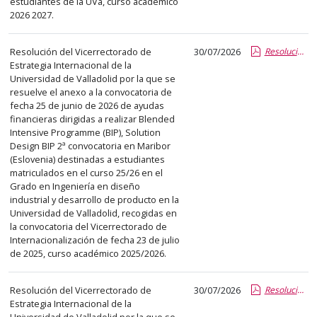
estudiantes de la UVa, curso académico
el
2026 2027.
título
del
Resolución del Vicerrectorado de
30/07/2026
Resolución_Vicerrector RRII BIP Maribor Miriam Reyes.pdf.pdf
anuncio,
Estrategia Internacional de la
en
Universidad de Valladolid por la que se
la
resuelve el anexo a la convocatoria de
segunda
fecha 25 de junio de 2026 de ayudas
financieras dirigidas a realizar Blended
columna
Intensive Programme (BIP), Solution
la
Design BIP 2ª convocatoria en Maribor
fecha
(Eslovenia) destinadas a estudiantes
matriculados en el curso 25/26 en el
de
Grado en Ingeniería en diseño
publicación,
industrial y desarrollo de producto en la
en
Universidad de Valladolid, recogidas en
la
la convocatoria del Vicerrectorado de
Internacionalización de fecha 23 de julio
última
de 2025, curso académico 2025/2026.
columna
el
Resolución del Vicerrectorado de
30/07/2026
Resolución_Vicerrector RRII CD AIEME.pdf.pdf
enlace
Estrategia Internacional de la
que
Universidad de Valladolid por la que se