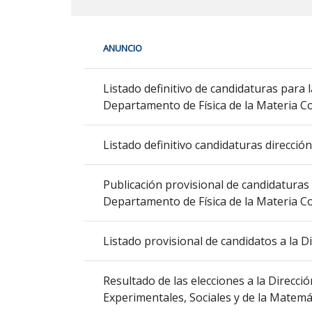
En
ANUNCIO
cada
fila
Procesos
de
Listado definitivo de candidaturas para
electorales
la
Departamento de Física de la Materia Co
siguiente
tabla
Listado definitivo candidaturas direcc
encontrará
los
Publicación provisional de candidaturas
anuncios
Departamento de Física de la Materia Co
del
tablón
seleccionado
Listado provisional de candidatos a la
previamente.
En
Resultado de las elecciones a la Direcci
la
Experimentales, Sociales y de la Matemá
primera