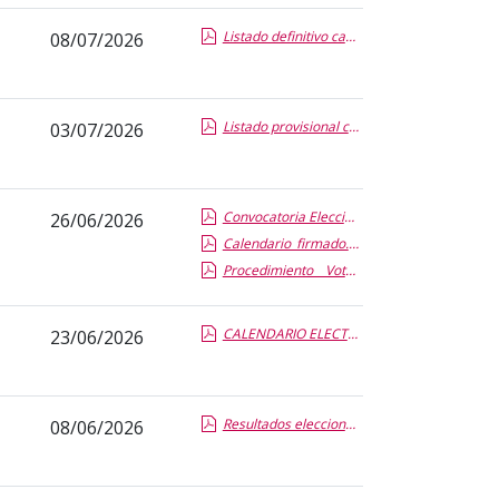
Listado definitivo candidatos.pdf.pdf
08/07/2026
Listado provisional candidatos.pdf.pdf
03/07/2026
Convocatoria Elecciones a director_Firmado.pdf.pdf
26/06/2026
Calendario_firmado.pdf.pdf
Procedimiento _ Voto_firmado.pdf.pdf
CALENDARIO ELECTORAL DEL DEPARTAMENTO DE FISICA DE LA MATERIA CONDENSADA_v2.report.pdf.pdf
23/06/2026
Resultados elecciones DirectorEiFAB 2026.report.pdf.pdf
08/06/2026