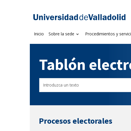
Saltar
al
Sede electrónica U
contenido
Inicio
Sobre la sede
Procedimientos y servic
Tablón elect
Buscador
Filtro
del
de
Tablón
tablones
Procesos electorales