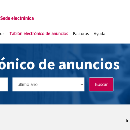
niversidad de Valladolid
ios
Tablón electrónico de anuncios
Facturas
Ayuda
rónico de anuncios
Buscar
Ir