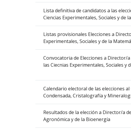
columna
Lista definitiva de candidatos a las ele
el
Ciencias Experimentales, Sociales y de 
título
del
anuncio,
Listas provisionales Elecciones a Direct
en
Experimentales, Sociales y de la Matemá
la
segunda
Convocatoria de Elecciones a Director/
columna
las Ciecnias Experimentales, Sociales y 
la
fecha
de
publicación,
Calendario electoral de las elecciones a
en
Condensada, Cristalografía y Mineralog
la
última
Resultados de la elección a Director/a de
columna
Agronómica y de la Bioenergía
el
enlace