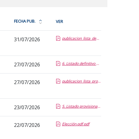
FECHA PUB.
VER
Ordena
la
publicacion_lista_definitiva_candidaturas_v2.report.pdf.pdf
31/07/2026
tabla
por
fecha
de
6. Listado definitivo candidatos.report.pdf.pdf
27/07/2026
publicación:
más
publicacion_lista_provisional_candidaturas_v2.report.pdf.pdf
27/07/2026
reciente
o
antigua
5. Listado provisional candidatos.report.pdf.pdf
23/07/2026
Elección.pdf.pdf
22/07/2026