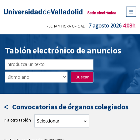
Saltar
al
Sede electrónica Universidad de V
contenido
M
de
7 agosto 2026
4:08h.
FECHA Y HORA OFICIAL
na
pr
Tablón electrónico de anuncios
Buscar
en
Filtro
Buscar
el
por
tablón
fecha
por
de
texto
publicación
Convocatorias de órganos colegiados
Ir a otro tablón
tablón
Seleccionar