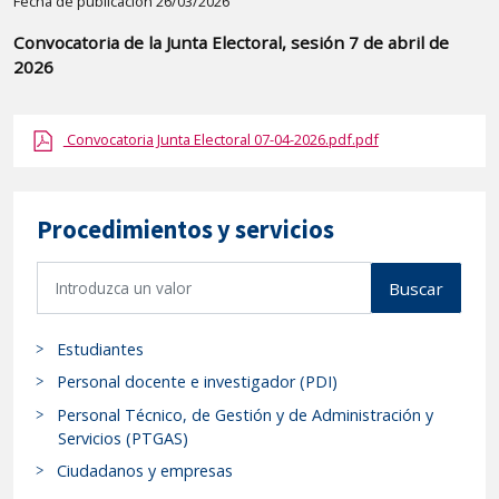
Detalle
Fecha de publicación 26/03/2026
de
Convocatoria de la Junta Electoral, sesión 7 de abril de
la
2026
publicaci?
n:
Convocatoria Junta Electoral 07-04-2026.pdf.pdf
"Convocatoria
de
la
Procedimientos y servicios
Junta
Electoral,
B
Buscar
sesión
u
7
s
de
Estudiantes
c
abril
a
Personal docente e investigador (PDI)
de
r
Personal Técnico, de Gestión y de Administración y
p
2026"
Servicios (PTGAS)
r
Ciudadanos y empresas
o