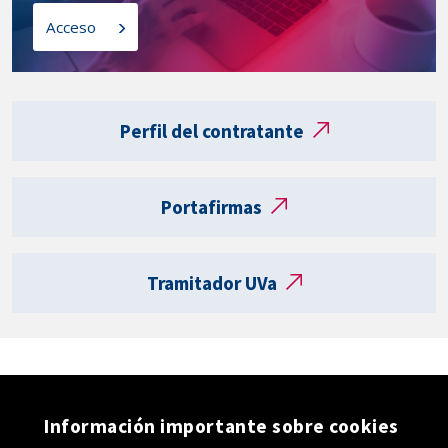
l
o
Acceso
a
s
t
a
Enlaces
r
externos
Perfil del contratante
j
e
t
Portafirmas
a
R
e
Tramitador UVa
g
i
s
t
r
o
Información importante sobre cookies
e