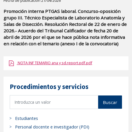
Detalle
Fecha de publicación 21/04/2026
de
Promoción interna PTGAS laboral. Concurso-oposición
la
grupo III. Técnico Especialista de Laboratorio Anatomía y
publicaci?
Salas de Disección. Resolución Rectoral de 22 de enero de
n:
2026.- Acuerdo del Tribunal Calificador de fecha 20 de
abril de 2026 por el que se hace pública nota informativa
"Promoción
en relación con el temario (anexo I de la convocatoria)
interna
PTGAS
laboral.
NOTA INF TEMARIO ana y sd.report.pdf.pdf
Concurso-
oposición
grupo
Procedimientos y servicios
III.
B
Técnico
Buscar
u
Especialista
s
de
Estudiantes
c
Laboratorio
a
Personal docente e investigador (PDI)
Anatomía