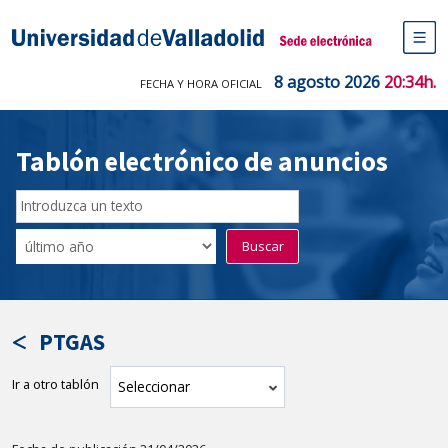
Saltar
al
Sede electrónica Universidad de V
contenido
M
de
8 agosto 2026
20:34h.
FECHA Y HORA OFICIAL
na
pr
Tablón electrónico de anuncios
Buscar
en
Filtro
Buscar
el
por
tablón
fecha
por
de
texto
publicación
PTGAS
Ir a otro tablón
tablón
Seleccionar