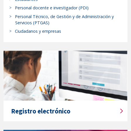
c
de
a
Personal docente e investigador (PDI)
22
r
Personal Técnico, de Gestión y de Administración y
de
p
Servicios (PTGAS)
r
enero
Ciudadanos y empresas
o
de
c
2026.-
e
Acuerdo
d
del
i
Tribunal
m
Calificador
i
de
e
la
n
pruebas
t
selectivas
o
Registro electrónico
para
s
T
y
la
í
s
provisión