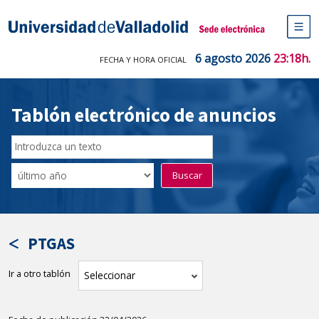
Saltar
al
Sede electrónica Universidad de V
contenido
M
de
6 agosto 2026
23:18h.
FECHA Y HORA OFICIAL
na
pr
Tablón electrónico de anuncios
Buscar
en
Filtro
Buscar
el
por
tablón
fecha
por
de
texto
publicación
PTGAS
Ir a otro tablón
tablón
Seleccionar