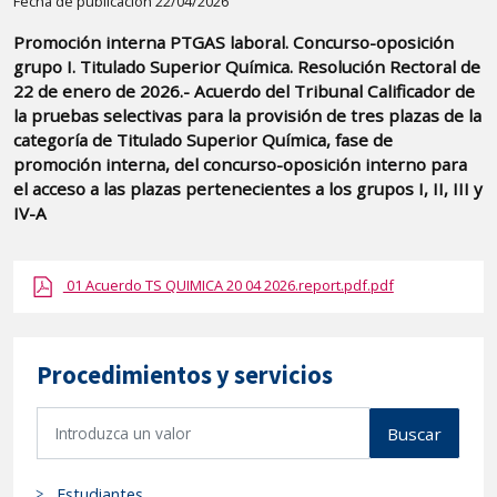
Detalle
Fecha de publicación 22/04/2026
de
Promoción interna PTGAS laboral. Concurso-oposición
la
grupo I. Titulado Superior Química. Resolución Rectoral de
publicaci?
22 de enero de 2026.- Acuerdo del Tribunal Calificador de
n:
la pruebas selectivas para la provisión de tres plazas de la
categoría de Titulado Superior Química, fase de
"Promoción
promoción interna, del concurso-oposición interno para
interna
el acceso a las plazas pertenecientes a los grupos I, II, III y
PTGAS
IV-A
laboral.
Concurso-
01 Acuerdo TS QUIMICA 20 04 2026.report.pdf.pdf
oposición
grupo
I.
Procedimientos y servicios
Titulado
Superior
B
Química.
Buscar
u
Resolución
s
Rectoral
Estudiantes