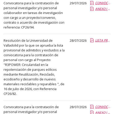
Convocatoria para la contratación de
29/07/2026
CONVOCATORIA CP26-94.pdf.pdf
personal investigador y/o personal
ANEXO I CP26-94.report.pdf.pdf
colaborador en tareas de investigación
con cargo a un proyecto/convenio,
contrato o acuerdo de investigación con
referencia: CP26/94.
Resolución de la Universidad de
28/07/2026
LISTA PROVISIONAL ADMT Y EXCL CP26-82.pdf.pdf
Valladolid por la que se aprueba la lista
provisional de admitidos y excluidos a la
convocatoria para la contratación de
personal con cargo al Proyecto:
"R3POWER: Circularidad en la
repotenciación de parques eólicos
mediante Reutilización, Reciclado,
ecodiseño y desarrollo de nuevos
materiales reciclables y reparables ", de
16 de julio de 2026, con Referencia
CP26/82.
Convocatoria para la contratación de
28/07/2026
CONVOCATORIA CP26-93.pdf.pdf
personal investigador y/o personal
ANEXO I CP26-93.report.pdf.pdf