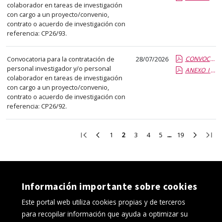
colaborador en tareas de investigación
con cargo a un proyecto/convenio,
contrato o acuerdo de investigación con
referencia: CP26/93.
Convocatoria para la contratación de
28/07/2026
CONVOCATORIA C26-92.pdf.pdf
personal investigador y/o personal
ANEXO_I CP26-92.report.pdf.pdf
colaborador en tareas de investigación
con cargo a un proyecto/convenio,
contrato o acuerdo de investigación con
referencia: CP26/92.
Ir
Ir
Ir
Ir
Ir
Ir
Ir
Ir
Ir
1
2
3
4
5
19
a
a
a
a
a
a
a
a
a
la
la
la
la
la
la
la
la
la
primera
página
página
página
página
página
página
página
últi
página
anterior
1
3
4
5
19
siguient
pági
Información importante sobre cookies
Este portal web utiliza cookies propias y de terceros
para recopilar información que ayuda a optimizar su