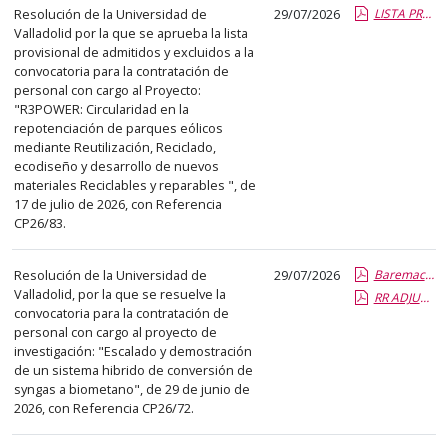
abre
Resolución de la Universidad de
29/07/2026
LISTA PROVISIONAL ADMT Y EXCL 26-83.pdf.pdf
Valladolid por la que se aprueba la lista
un
provisional de admitidos y excluidos a la
PDF
convocatoria para la contratación de
con
personal con cargo al Proyecto:
el
"R3POWER: Circularidad en la
repotenciación de parques eólicos
detalle
mediante Reutilización, Reciclado,
del
ecodiseño y desarrollo de nuevos
anuncio
materiales Reciclables y reparables ", de
17 de julio de 2026, con Referencia
completo.
CP26/83.
Resolución de la Universidad de
29/07/2026
Baremacion y propuesta COMISION SELECCION CP26-72.report.pdf.pdf
Valladolid, por la que se resuelve la
RR ADJUDICACIÓN CP26-72.pdf.pdf
convocatoria para la contratación de
personal con cargo al proyecto de
investigación: "Escalado y demostración
de un sistema hibrido de conversión de
syngas a biometano", de 29 de junio de
2026, con Referencia CP26/72.