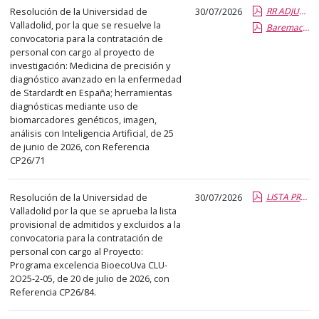
el
Resolución de la Universidad de
30/07/2026
RR ADJUDICACIÓN CP26-71.pdf.pdf
título
Valladolid, por la que se resuelve la
Baremacio-n y propuesta COMISIO-N SELECCION CP26-71.report.pdf.pdf
del
convocatoria para la contratación de
personal con cargo al proyecto de
anuncio,
investigación: Medicina de precisión y
en
diagnóstico avanzado en la enfermedad
la
de Stardardt en España; herramientas
segunda
diagnósticas mediante uso de
biomarcadores genéticos, imagen,
columna
análisis con Inteligencia Artificial, de 25
la
de junio de 2026, con Referencia
fecha
CP26/71
de
publicación,
Resolución de la Universidad de
30/07/2026
LISTA PROVISIONAL ADMT Y EXCL CP26-84.pdf.pdf
en
Valladolid por la que se aprueba la lista
provisional de admitidos y excluidos a la
la
convocatoria para la contratación de
última
personal con cargo al Proyecto:
columna
Programa excelencia BioecoUva CLU-
el
2O25-2-05, de 20 de julio de 2026, con
Referencia CP26/84.
enlace
que