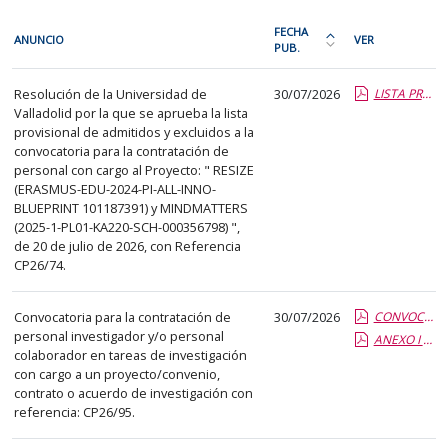
En
FECHA
ANUNCIO
VER
cada
PUB.
Ordena
fila
la
Investigación
de
Resolución de la Universidad de
30/07/2026
LISTA PROVISIONAL ADMT Y EXCL CP26-74.pdf.pdf
tabla
Valladolid por la que se aprueba la lista
la
por
provisional de admitidos y excluidos a la
siguiente
fecha
convocatoria para la contratación de
tabla
de
personal con cargo al Proyecto: " RESIZE
encontrará
(ERASMUS-EDU-2024-PI-ALL-INNO-
publicación:
BLUEPRINT 101187391) y MINDMATTERS
los
más
(2025-1-PL01-KA220-SCH-000356798) ",
anuncios
reciente
de 20 de julio de 2026, con Referencia
del
CP26/74.
o
tablón
antigua
seleccionado
Convocatoria para la contratación de
30/07/2026
CONVOCATORIA CP26-95.pdf.pdf
previamente.
personal investigador y/o personal
ANEXO I CP26-95.report.pdf.pdf
colaborador en tareas de investigación
En
con cargo a un proyecto/convenio,
la
contrato o acuerdo de investigación con
primera
referencia: CP26/95.
columna