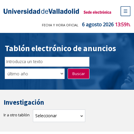
Saltar
al
Sede electrónica Universidad de V
contenido
M
de
6 agosto 2026
13:59h.
FECHA Y HORA OFICIAL
na
pr
Tablón electrónico de anuncios
Buscador
del
Filtro
Buscar
Tablón
de
tablones
Investigación
Ir a otro tablón
tablón
Seleccionar