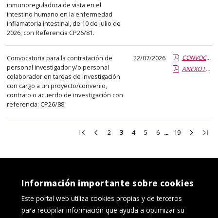
inmunoreguladora de vista en el
intestino humano en la enfermedad
inflamatoria intestinal, de 10 de julio de
2026, con Referencia CP26/81.
Convocatoria para la contratación de
22/07/2026
CONVOCATORIA CP26-88.pdf.pdf
personal investigador y/o personal
ANEXO I CP26-88.report.pdf.pdf
colaborador en tareas de investigación
con cargo a un proyecto/convenio,
contrato o acuerdo de investigación con
referencia: CP26/88.
Ir
Ir
Ir
Ir
Ir
Ir
Ir
Ir
Ir
2
3
4
5
6
19
a
a
a
a
a
a
a
a
a
la
la
la
la
la
la
la
la
la
primera
página
página
página
página
página
página
página
últi
página
anterior
2
4
5
6
19
siguient
pági
Información importante sobre cookies
Este portal web utiliza cookies propias y de terceros
para recopilar información que ayuda a optimizar su