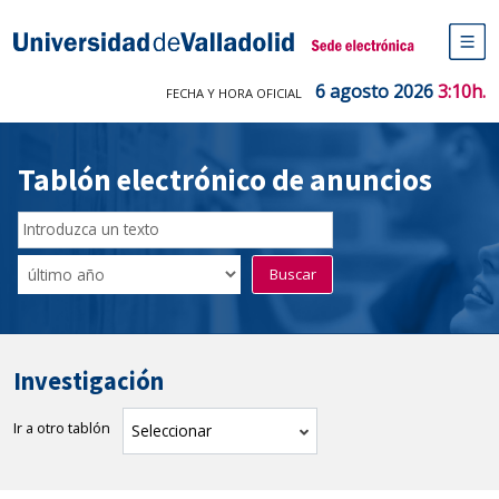
Saltar
al
Sede electrónica Universidad de V
contenido
M
de
6 agosto 2026
3:10h.
FECHA Y HORA OFICIAL
na
pr
Tablón electrónico de anuncios
Buscador
del
Filtro
Buscar
Tablón
de
tablones
Investigación
Ir a otro tablón
tablón
Seleccionar