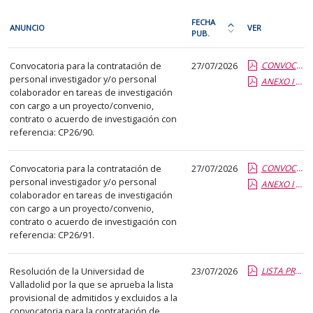
En
FECHA
ANUNCIO
VER
cada
PUB.
Ordena
fila
la
Investigación
de
Convocatoria para la contratación de
27/07/2026
CONVOCATORIA CP26-90 (ESPAÑOL-INGLÉS).pdf.pdf
tabla
personal investigador y/o personal
la
ANEXO I CP26-90_(español-ingles).report.pdf.pdf
por
colaborador en tareas de investigación
siguiente
fecha
con cargo a un proyecto/convenio,
tabla
de
contrato o acuerdo de investigación con
encontrará
referencia: CP26/90.
publicación:
los
más
anuncios
Convocatoria para la contratación de
27/07/2026
reciente
CONVOCATORIA CP26-91 (español-inglés).pdf.pdf
personal investigador y/o personal
del
ANEXO I CP26-91 (español-ingles).report.pdf.pdf
o
colaborador en tareas de investigación
tablón
antigua
con cargo a un proyecto/convenio,
seleccionado
contrato o acuerdo de investigación con
previamente.
referencia: CP26/91.
En
la
Resolución de la Universidad de
23/07/2026
LISTA PROVISIONAL ADMT Y EXCL CP26-80.pdf.pdf
primera
Valladolid por la que se aprueba la lista
provisional de admitidos y excluidos a la
columna
convocatoria para la contratación de