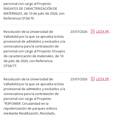
abre
personal con cargo al Proyecto:
ENSAYOS DE CARACTERIZACIÓN DE
un
MATERIALES, de 10 de julio de 2026, con
PDF
Referencia CP26/75.
con
el
Resolución de la Universidad de
23/07/2026
LISTA PROVISIONAL ADMT Y EXCL CP26-77.pdf.pdf
detalle
Valladolid por la que se aprueba la lista
del
provisional de admitidos y excluidos a la
convocatoria para la contratación de
anuncio
personal con cargo al Proyecto: Ensayos
completo.
de caracterización de materiales, de 10
de julio de 2026, con Referencia
CP26/77.
Resolución de la Universidad de
23/07/2026
LISTA PROVISIONAL ADMT Y EXCL CP26-76.pdf.pdf
Valladolid por la que se aprueba la lista
provisional de admitidos y excluidos a la
convocatoria para la contratación de
personal con cargo al Proyecto:
"R3POWER: Circularidad en la
repotenciación de parques eólicos
mediante Reutilización, Reciclado,