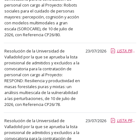
el
personal con cargo al Proyecto: Robots
título
sociales para el cuidado de personas
del
mayores: percepción, cognición y acción
con modelos multimodales a gran
anuncio,
escala (SOROCARE), de 10 de julio de
en
2026, con Referencia CP26/80.
la
segunda
Resolución de la Universidad de
23/07/2026
LISTA PROVISIONAL ADMT Y EXCL CP26-78.pdf.pdf
columna
Valladolid por la que se aprueba la lista
la
provisional de admitidos y excluidos a la
convocatoria para la contratación de
fecha
personal con cargo al Proyecto:
de
RESPOND: Resiliencia y productividad en
publicación,
masas forestales puras y mixtas: un
en
análisis multiescala de la vulnerabilidad
a las perturbaciones, de 10 de julio de
la
2026, con Referencia CP26/78.
última
columna
Resolución de la Universidad de
23/07/2026
LISTA PROVISIONAL ADMT Y EXCL CP26-75.pdf.pdf
el
Valladolid por la que se aprueba la lista
enlace
provisional de admitidos y excluidos a la
que
convocatoria para la contratación de