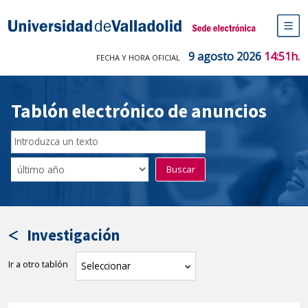
Saltar
al
Sede electrónica Universidad de V
contenido
M
de
9 agosto 2026
14:51h.
FECHA Y HORA OFICIAL
na
pr
Tablón electrónico de anuncios
Buscar
en
Filtro
Buscar
el
por
tablón
fecha
por
de
texto
publicación
Investigación
Ir a otro tablón
tablón
Seleccionar