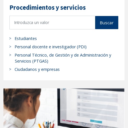
Procedimientos y servicios
B
Buscar
u
s
Estudiantes
c
a
Personal docente e investigador (PDI)
r
Personal Técnico, de Gestión y de Administración y
p
Servicios (PTGAS)
r
Ciudadanos y empresas
o
c
e
d
i
m
i
e