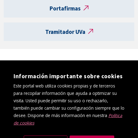
t
Portafirmas
a
R
e
Tramitador UVa
g
i
s
t
r
o
Información importante sobre cookies
e
l
Este portal web utiliza cookies propias y de terceros
e
para recopilar información que ayuda a optimizar su
c
visita. Usted puede permitir su uso o rechazarlo,
t
también puede cambiar su configuración siempre que lo
r
desee. Dispone de más información en nuestra
Política
ó
de cookies
Política de cookies
Aviso Legal
n
Protección de datos
Canal interno de información
i